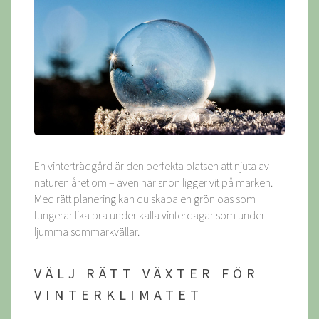
En vinterträdgård är den perfekta platsen att njuta av
naturen året om – även när snön ligger vit på marken.
Med rätt planering kan du skapa en grön oas som
fungerar lika bra under kalla vinterdagar som under
ljumma sommarkvällar.
VÄLJ RÄTT VÄXTER FÖR
VINTERKLIMATET