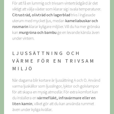
För att få en lummig och trivsam vinterträdgård är det
viktigt att välja växter som klarar sig i svala temperaturer.
Citrusträd, olivträd och lagerblad
trivs i inglasade
uterum med mycket ljus, medan
kameliabuskar och
rosmarin
klarar kyligare miljöer. Vill du ha mer grönska
kan
murgröna och bambu
ge en levande känsla även
under vintern.
LJUSSÄTTNING OCH
VÄRME FÖR EN TRIVSAM
MILJÖ
När dagarna blir kortare är ljussättning A och O. Använd
varma ljuskällor som ljusslingor, lyktor och golvlampor
för att skapa en mysig atmosfär. För extra komfort kan
du installera en
värmefläkt, infravärmare eller en
liten kamin
, vilket gör att du kan använda rummet
även under kyliga kvällar.