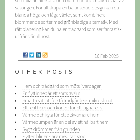
som alla är lättskötta och blommar under olika delar av
säsongen. För att skapa en balanserad design kan du
blanda höga och låga växter, samt kombinera
blommande sorter med grönbladiga alternativ. Med
rätt planering kan du ha en trädgård som ser fantastisk
ut från vår till höst.
16 Feb 2025
OTHER POSTS
Hem och trädgård som möts i vardagen
En flytt innebär ett sorts avslut
Smarta sätt att förstå trädgårdens mikroklimat
Ett rent hem och kontor för ett lugnare liv
Värme och kyla för ett bekvämare hem
Värmepumpen är en del av ett hållbart hem
Bygg drömmen från grunden
Flytten blir enklare med rätt stöd